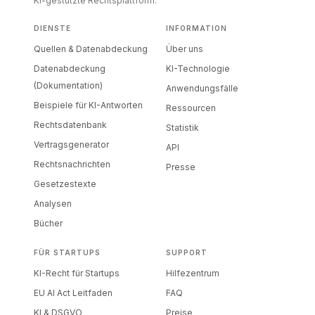
KI-gestützte Rechtsplattform.
DIENSTE
INFORMATION
Quellen & Datenabdeckung
Über uns
Datenabdeckung
KI-Technologie
(Dokumentation)
Anwendungsfälle
Beispiele für KI-Antworten
Ressourcen
Rechtsdatenbank
Statistik
Vertragsgenerator
API
Rechtsnachrichten
Presse
Gesetzestexte
Analysen
Bücher
FÜR STARTUPS
SUPPORT
KI-Recht für Startups
Hilfezentrum
EU AI Act Leitfaden
FAQ
KI & DSGVO
Preise