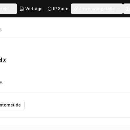
echt
Verträge
IP Suite
Anwendungsfälle
k
tz
e.
nternet.de