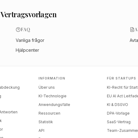
 Vertragsvorlagen
FAQ
A
Vanliga frågor
Avt
Hjälpcenter
INFORMATION
FÜR STARTUPS
nabdeckung
Über uns
KI-Recht für Star
g
KI-Technologie
EU AI Act Leitfad
)
Anwendungsfälle
KI & DSGVO
-Antworten
Ressourcen
DPA-Vorlage
k
Statistik
SaaS-Vertrag
or
API
Team-Zusammen
en