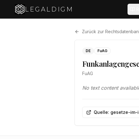
LEGALDIGM
R
Zurück zur Rechtsdatenban
DE
FuAG
Funkanlagengese
FuAG
No text content availabl
Quelle: gesetze-im-i