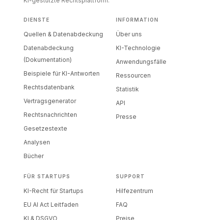
KI-gestützte Rechtsplattform.
DIENSTE
INFORMATION
Quellen & Datenabdeckung
Über uns
Datenabdeckung
KI-Technologie
(Dokumentation)
Anwendungsfälle
Beispiele für KI-Antworten
Ressourcen
Rechtsdatenbank
Statistik
Vertragsgenerator
API
Rechtsnachrichten
Presse
Gesetzestexte
Analysen
Bücher
FÜR STARTUPS
SUPPORT
KI-Recht für Startups
Hilfezentrum
EU AI Act Leitfaden
FAQ
KI & DSGVO
Preise