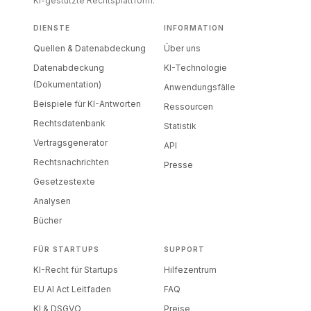
KI-gestützte Rechtsplattform.
DIENSTE
INFORMATION
Quellen & Datenabdeckung
Über uns
Datenabdeckung
KI-Technologie
(Dokumentation)
Anwendungsfälle
Beispiele für KI-Antworten
Ressourcen
Rechtsdatenbank
Statistik
Vertragsgenerator
API
Rechtsnachrichten
Presse
Gesetzestexte
Analysen
Bücher
FÜR STARTUPS
SUPPORT
KI-Recht für Startups
Hilfezentrum
EU AI Act Leitfaden
FAQ
KI & DSGVO
Preise