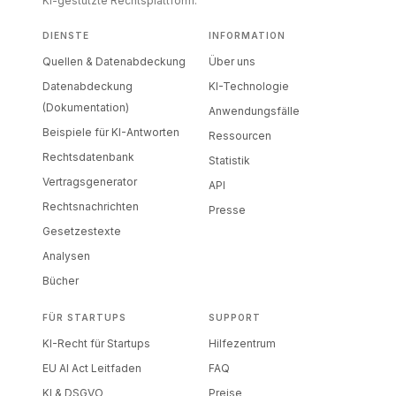
KI-gestützte Rechtsplattform.
DIENSTE
INFORMATION
Quellen & Datenabdeckung
Über uns
Datenabdeckung
KI-Technologie
(Dokumentation)
Anwendungsfälle
Beispiele für KI-Antworten
Ressourcen
Rechtsdatenbank
Statistik
Vertragsgenerator
API
Rechtsnachrichten
Presse
Gesetzestexte
Analysen
Bücher
FÜR STARTUPS
SUPPORT
KI-Recht für Startups
Hilfezentrum
EU AI Act Leitfaden
FAQ
KI & DSGVO
Preise