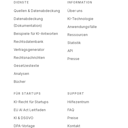
DIENSTE
INFORMATION
Quellen & Datenabdeckung
Über uns
Datenabdeckung
KI-Technologie
(Dokumentation)
Anwendungsfälle
Beispiele für KI-Antworten
Ressourcen
Rechtsdatenbank
Statistik
Vertragsgenerator
API
Rechtsnachrichten
Presse
Gesetzestexte
Analysen
Bücher
FÜR STARTUPS
SUPPORT
KI-Recht für Startups
Hilfezentrum
EU AI Act Leitfaden
FAQ
KI & DSGVO
Preise
DPA-Vorlage
Kontakt