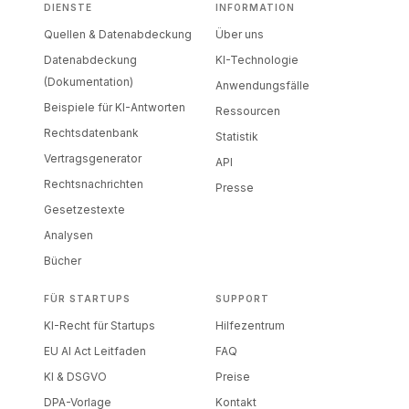
DIENSTE
INFORMATION
Quellen & Datenabdeckung
Über uns
Datenabdeckung
KI-Technologie
(Dokumentation)
Anwendungsfälle
Beispiele für KI-Antworten
Ressourcen
Rechtsdatenbank
Statistik
Vertragsgenerator
API
Rechtsnachrichten
Presse
Gesetzestexte
Analysen
Bücher
FÜR STARTUPS
SUPPORT
KI-Recht für Startups
Hilfezentrum
EU AI Act Leitfaden
FAQ
KI & DSGVO
Preise
DPA-Vorlage
Kontakt