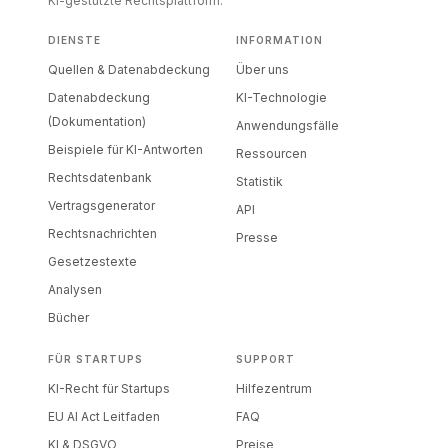
KI-gestützte Rechtsplattform.
DIENSTE
INFORMATION
Quellen & Datenabdeckung
Über uns
Datenabdeckung
KI-Technologie
(Dokumentation)
Anwendungsfälle
Beispiele für KI-Antworten
Ressourcen
Rechtsdatenbank
Statistik
Vertragsgenerator
API
Rechtsnachrichten
Presse
Gesetzestexte
Analysen
Bücher
FÜR STARTUPS
SUPPORT
KI-Recht für Startups
Hilfezentrum
EU AI Act Leitfaden
FAQ
KI & DSGVO
Preise