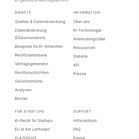
KI-gestützte Rechtsplattform.
DIENSTE
INFORMATION
Quellen & Datenabdeckung
Über uns
Datenabdeckung
KI-Technologie
(Dokumentation)
Anwendungsfälle
Beispiele für KI-Antworten
Ressourcen
Rechtsdatenbank
Statistik
Vertragsgenerator
API
Rechtsnachrichten
Presse
Gesetzestexte
Analysen
Bücher
FÜR STARTUPS
SUPPORT
KI-Recht für Startups
Hilfezentrum
EU AI Act Leitfaden
FAQ
KI & DSGVO
Preise