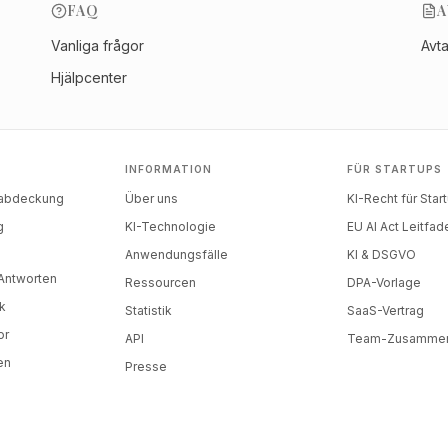
FAQ
A
Vanliga frågor
Avt
Hjälpcenter
INFORMATION
FÜR STARTUPS
nabdeckung
Über uns
KI-Recht für Star
g
KI-Technologie
EU AI Act Leitfad
)
Anwendungsfälle
KI & DSGVO
-Antworten
Ressourcen
DPA-Vorlage
k
Statistik
SaaS-Vertrag
or
API
Team-Zusammen
en
Presse