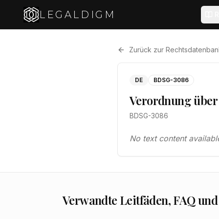
LEGALDIGM
R
Zurück zur Rechtsdatenban
DE
BDSG-3086
Verordnung über 
BDSG-3086
No text content availabl
Verwandte Leitfäden, FAQ und