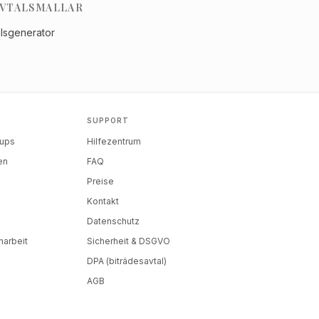
VTALSMALLAR
alsgenerator
SUPPORT
tups
Hilfezentrum
en
FAQ
Preise
Kontakt
Datenschutz
arbeit
Sicherheit & DSGVO
DPA (biträdesavtal)
AGB