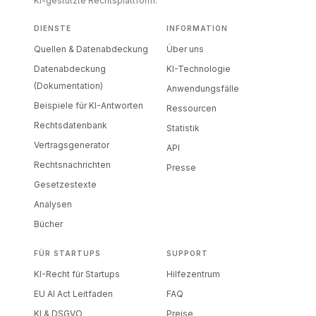
KI-gestützte Rechtsplattform.
DIENSTE
INFORMATION
Quellen & Datenabdeckung
Über uns
Datenabdeckung
KI-Technologie
(Dokumentation)
Anwendungsfälle
Beispiele für KI-Antworten
Ressourcen
Rechtsdatenbank
Statistik
Vertragsgenerator
API
Rechtsnachrichten
Presse
Gesetzestexte
Analysen
Bücher
FÜR STARTUPS
SUPPORT
KI-Recht für Startups
Hilfezentrum
EU AI Act Leitfaden
FAQ
KI & DSGVO
Preise