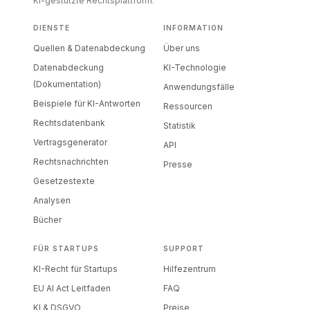
KI-gestützte Rechtsplattform.
DIENSTE
INFORMATION
Quellen & Datenabdeckung
Über uns
Datenabdeckung
KI-Technologie
(Dokumentation)
Anwendungsfälle
Beispiele für KI-Antworten
Ressourcen
Rechtsdatenbank
Statistik
Vertragsgenerator
API
Rechtsnachrichten
Presse
Gesetzestexte
Analysen
Bücher
FÜR STARTUPS
SUPPORT
KI-Recht für Startups
Hilfezentrum
EU AI Act Leitfaden
FAQ
KI & DSGVO
Preise