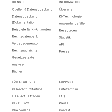
DIENSTE
INFORMATION
Quellen & Datenabdeckung
Über uns
Datenabdeckung
KI-Technologie
(Dokumentation)
Anwendungsfälle
Beispiele für KI-Antworten
Ressourcen
Rechtsdatenbank
Statistik
Vertragsgenerator
API
Rechtsnachrichten
Presse
Gesetzestexte
Analysen
Bücher
FÜR STARTUPS
SUPPORT
KI-Recht für Startups
Hilfezentrum
EU AI Act Leitfaden
FAQ
KI & DSGVO
Preise
DPA-Vorlage
Kontakt