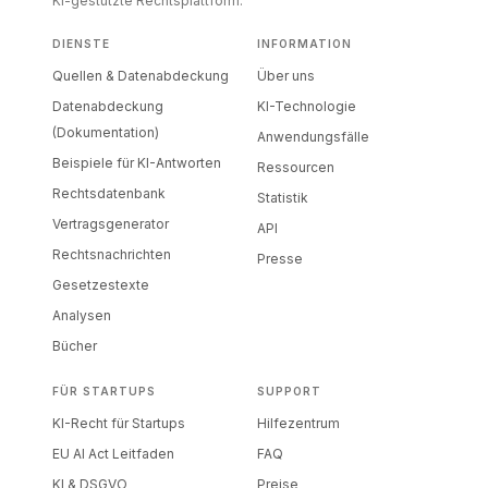
KI-gestützte Rechtsplattform.
DIENSTE
INFORMATION
Quellen & Datenabdeckung
Über uns
Datenabdeckung
KI-Technologie
(Dokumentation)
Anwendungsfälle
Beispiele für KI-Antworten
Ressourcen
Rechtsdatenbank
Statistik
Vertragsgenerator
API
Rechtsnachrichten
Presse
Gesetzestexte
Analysen
Bücher
FÜR STARTUPS
SUPPORT
KI-Recht für Startups
Hilfezentrum
EU AI Act Leitfaden
FAQ
KI & DSGVO
Preise