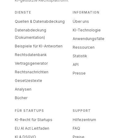
KI-gestützte Rechtsplattform.
DIENSTE
INFORMATION
Quellen & Datenabdeckung
Über uns
Datenabdeckung
KI-Technologie
(Dokumentation)
Anwendungsfälle
Beispiele für KI-Antworten
Ressourcen
Rechtsdatenbank
Statistik
Vertragsgenerator
API
Rechtsnachrichten
Presse
Gesetzestexte
Analysen
Bücher
FÜR STARTUPS
SUPPORT
KI-Recht für Startups
Hilfezentrum
EU AI Act Leitfaden
FAQ
KI & DSGVO
Preise