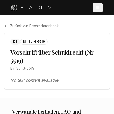
LEGALDIGM
Zurück zur Rechtsdatenbank
DE
BImSchG-5519
Vorschrift über Schuldrecht (Nr.
5519)
BImSchG-5519
No text content available.
Verwandte Leitfäden, FAQ und