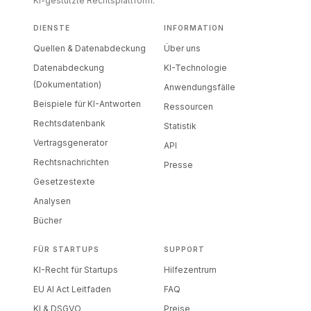
KI-gestützte Rechtsplattform.
DIENSTE
INFORMATION
Quellen & Datenabdeckung
Über uns
Datenabdeckung
KI-Technologie
(Dokumentation)
Anwendungsfälle
Beispiele für KI-Antworten
Ressourcen
Rechtsdatenbank
Statistik
Vertragsgenerator
API
Rechtsnachrichten
Presse
Gesetzestexte
Analysen
Bücher
FÜR STARTUPS
SUPPORT
KI-Recht für Startups
Hilfezentrum
EU AI Act Leitfaden
FAQ
KI & DSGVO
Preise