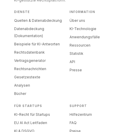
KI-gestützte Rechtsplattform.
DIENSTE
INFORMATION
Quellen & Datenabdeckung
Über uns
Datenabdeckung
KI-Technologie
(Dokumentation)
Anwendungsfälle
Beispiele für KI-Antworten
Ressourcen
Rechtsdatenbank
Statistik
Vertragsgenerator
API
Rechtsnachrichten
Presse
Gesetzestexte
Analysen
Bücher
FÜR STARTUPS
SUPPORT
KI-Recht für Startups
Hilfezentrum
EU AI Act Leitfaden
FAQ
KI & DSGVO
Preise