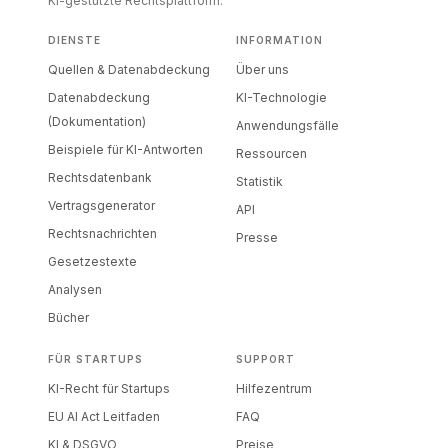
KI-gestützte Rechtsplattform.
DIENSTE
INFORMATION
Quellen & Datenabdeckung
Über uns
Datenabdeckung
KI-Technologie
(Dokumentation)
Anwendungsfälle
Beispiele für KI-Antworten
Ressourcen
Rechtsdatenbank
Statistik
Vertragsgenerator
API
Rechtsnachrichten
Presse
Gesetzestexte
Analysen
Bücher
FÜR STARTUPS
SUPPORT
KI-Recht für Startups
Hilfezentrum
EU AI Act Leitfaden
FAQ
KI & DSGVO
Preise