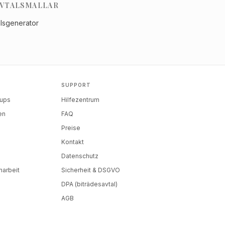
VTALSMALLAR
alsgenerator
SUPPORT
tups
Hilfezentrum
en
FAQ
Preise
Kontakt
Datenschutz
arbeit
Sicherheit & DSGVO
DPA (biträdesavtal)
AGB