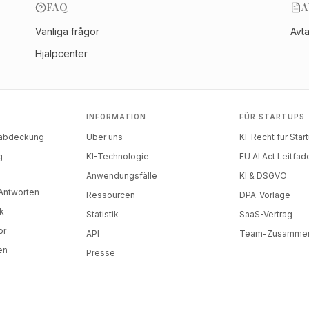
FAQ
A
Vanliga frågor
Avt
Hjälpcenter
INFORMATION
FÜR STARTUPS
nabdeckung
Über uns
KI-Recht für Star
g
KI-Technologie
EU AI Act Leitfad
)
Anwendungsfälle
KI & DSGVO
-Antworten
Ressourcen
DPA-Vorlage
k
Statistik
SaaS-Vertrag
or
API
Team-Zusammen
en
Presse