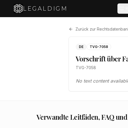
LEGALDIGM
R
Zurück zur Rechtsdatenban
DE
TVG-7058
Vorschrift über F
TVG-7058
No text content availabl
Verwandte Leitfäden, FAQ und