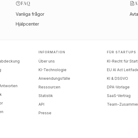
FAQ
A
Vanliga frågor
Avt
Hjälpcenter
INFORMATION
FÜR STARTUPS
nabdeckung
Über uns
KI-Recht für Star
g
KI-Technologie
EU AI Act Leitfad
)
Anwendungsfälle
KI & DSGVO
-Antworten
Ressourcen
DPA-Vorlage
k
Statistik
SaaS-Vertrag
or
API
Team-Zusammen
en
Presse