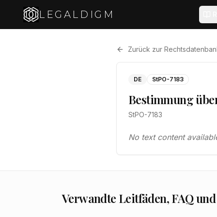
LEGALDIGM
R
Zurück zur Rechtsdatenban
DE
StPO-7183
Bestimmung über 
StPO-7183
No text content availabl
Verwandte Leitfäden, FAQ und