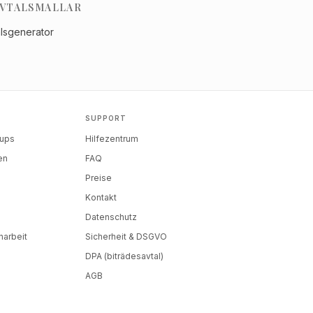
VTALSMALLAR
alsgenerator
SUPPORT
tups
Hilfezentrum
en
FAQ
Preise
Kontakt
Datenschutz
arbeit
Sicherheit & DSGVO
DPA (biträdesavtal)
AGB