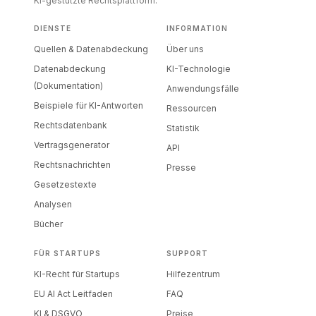
KI-gestützte Rechtsplattform.
DIENSTE
INFORMATION
Quellen & Datenabdeckung
Über uns
Datenabdeckung
KI-Technologie
(Dokumentation)
Anwendungsfälle
Beispiele für KI-Antworten
Ressourcen
Rechtsdatenbank
Statistik
Vertragsgenerator
API
Rechtsnachrichten
Presse
Gesetzestexte
Analysen
Bücher
FÜR STARTUPS
SUPPORT
KI-Recht für Startups
Hilfezentrum
EU AI Act Leitfaden
FAQ
KI & DSGVO
Preise