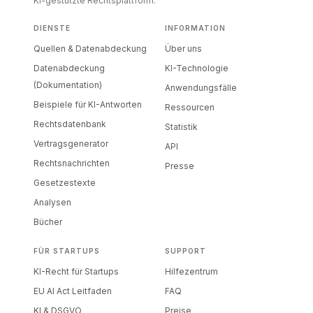
KI-gestützte Rechtsplattform.
DIENSTE
INFORMATION
Quellen & Datenabdeckung
Über uns
Datenabdeckung
KI-Technologie
(Dokumentation)
Anwendungsfälle
Beispiele für KI-Antworten
Ressourcen
Rechtsdatenbank
Statistik
Vertragsgenerator
API
Rechtsnachrichten
Presse
Gesetzestexte
Analysen
Bücher
FÜR STARTUPS
SUPPORT
KI-Recht für Startups
Hilfezentrum
EU AI Act Leitfaden
FAQ
KI & DSGVO
Preise