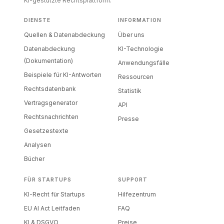
KI-gestützte Rechtsplattform.
DIENSTE
INFORMATION
Quellen & Datenabdeckung
Über uns
Datenabdeckung
KI-Technologie
(Dokumentation)
Anwendungsfälle
Beispiele für KI-Antworten
Ressourcen
Rechtsdatenbank
Statistik
Vertragsgenerator
API
Rechtsnachrichten
Presse
Gesetzestexte
Analysen
Bücher
FÜR STARTUPS
SUPPORT
KI-Recht für Startups
Hilfezentrum
EU AI Act Leitfaden
FAQ
KI & DSGVO
Preise