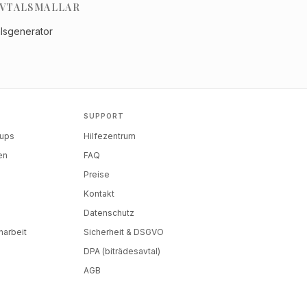
VTALSMALLAR
alsgenerator
SUPPORT
tups
Hilfezentrum
en
FAQ
Preise
Kontakt
Datenschutz
arbeit
Sicherheit & DSGVO
DPA (biträdesavtal)
AGB