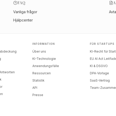
FAQ
A
Vanliga frågor
Avt
Hjälpcenter
INFORMATION
FÜR STARTUPS
nabdeckung
Über uns
KI-Recht für Star
g
KI-Technologie
EU AI Act Leitfad
)
Anwendungsfälle
KI & DSGVO
-Antworten
Ressourcen
DPA-Vorlage
k
Statistik
SaaS-Vertrag
or
API
Team-Zusammen
en
Presse