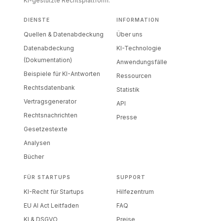
KI-gestützte Rechtsplattform.
DIENSTE
INFORMATION
Quellen & Datenabdeckung
Über uns
Datenabdeckung
KI-Technologie
(Dokumentation)
Anwendungsfälle
Beispiele für KI-Antworten
Ressourcen
Rechtsdatenbank
Statistik
Vertragsgenerator
API
Rechtsnachrichten
Presse
Gesetzestexte
Analysen
Bücher
FÜR STARTUPS
SUPPORT
KI-Recht für Startups
Hilfezentrum
EU AI Act Leitfaden
FAQ
KI & DSGVO
Preise