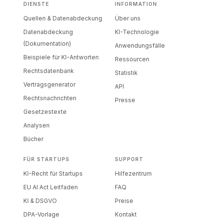
DIENSTE
INFORMATION
Quellen & Datenabdeckung
Über uns
Datenabdeckung
KI-Technologie
(Dokumentation)
Anwendungsfälle
Beispiele für KI-Antworten
Ressourcen
Rechtsdatenbank
Statistik
Vertragsgenerator
API
Rechtsnachrichten
Presse
Gesetzestexte
Analysen
Bücher
FÜR STARTUPS
SUPPORT
KI-Recht für Startups
Hilfezentrum
EU AI Act Leitfaden
FAQ
KI & DSGVO
Preise
DPA-Vorlage
Kontakt