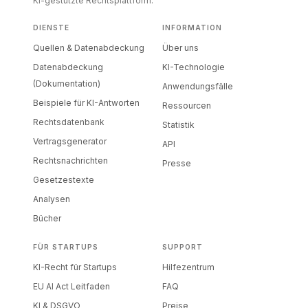
KI-gestützte Rechtsplattform.
DIENSTE
INFORMATION
Quellen & Datenabdeckung
Über uns
Datenabdeckung
KI-Technologie
(Dokumentation)
Anwendungsfälle
Beispiele für KI-Antworten
Ressourcen
Rechtsdatenbank
Statistik
Vertragsgenerator
API
Rechtsnachrichten
Presse
Gesetzestexte
Analysen
Bücher
FÜR STARTUPS
SUPPORT
KI-Recht für Startups
Hilfezentrum
EU AI Act Leitfaden
FAQ
KI & DSGVO
Preise