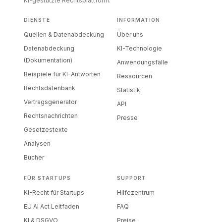
KI-gestützte Rechtsplattform.
DIENSTE
INFORMATION
Quellen & Datenabdeckung
Über uns
Datenabdeckung
KI-Technologie
(Dokumentation)
Anwendungsfälle
Beispiele für KI-Antworten
Ressourcen
Rechtsdatenbank
Statistik
Vertragsgenerator
API
Rechtsnachrichten
Presse
Gesetzestexte
Analysen
Bücher
FÜR STARTUPS
SUPPORT
KI-Recht für Startups
Hilfezentrum
EU AI Act Leitfaden
FAQ
KI & DSGVO
Preise