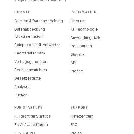
KI-gestützte Rechtsplattform.
DIENSTE
INFORMATION
Quellen & Datenabdeckung
Über uns
Datenabdeckung
KI-Technologie
(Dokumentation)
Anwendungsfälle
Beispiele für KI-Antworten
Ressourcen
Rechtsdatenbank
Statistik
Vertragsgenerator
API
Rechtsnachrichten
Presse
Gesetzestexte
Analysen
Bücher
FÜR STARTUPS
SUPPORT
KI-Recht für Startups
Hilfezentrum
EU AI Act Leitfaden
FAQ
KI & DSGVO
Preise