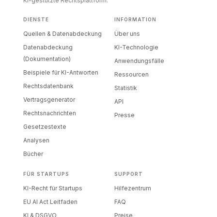
KI-gestützte Rechtsplattform.
DIENSTE
INFORMATION
Quellen & Datenabdeckung
Über uns
Datenabdeckung
KI-Technologie
(Dokumentation)
Anwendungsfälle
Beispiele für KI-Antworten
Ressourcen
Rechtsdatenbank
Statistik
Vertragsgenerator
API
Rechtsnachrichten
Presse
Gesetzestexte
Analysen
Bücher
FÜR STARTUPS
SUPPORT
KI-Recht für Startups
Hilfezentrum
EU AI Act Leitfaden
FAQ
KI & DSGVO
Preise