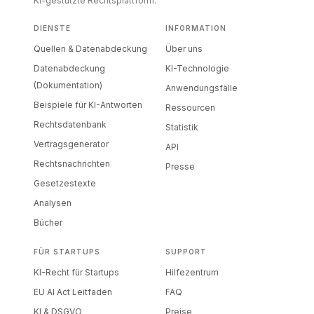
KI-gestützte Rechtsplattform.
DIENSTE
INFORMATION
Quellen & Datenabdeckung
Über uns
Datenabdeckung
KI-Technologie
(Dokumentation)
Anwendungsfälle
Beispiele für KI-Antworten
Ressourcen
Rechtsdatenbank
Statistik
Vertragsgenerator
API
Rechtsnachrichten
Presse
Gesetzestexte
Analysen
Bücher
FÜR STARTUPS
SUPPORT
KI-Recht für Startups
Hilfezentrum
EU AI Act Leitfaden
FAQ
KI & DSGVO
Preise