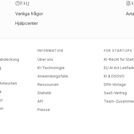
FAQ
A
Vanliga frågor
Avt
Hjälpcenter
INFORMATION
FÜR STARTUPS
nabdeckung
Über uns
KI-Recht für Star
g
KI-Technologie
EU AI Act Leitfad
)
Anwendungsfälle
KI & DSGVO
-Antworten
Ressourcen
DPA-Vorlage
k
Statistik
SaaS-Vertrag
or
API
Team-Zusammen
en
Presse