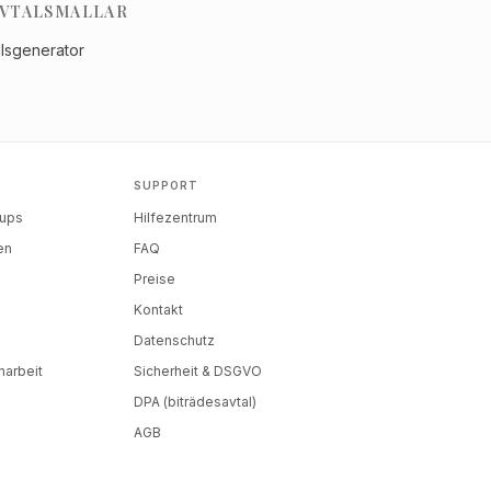
VTALSMALLAR
alsgenerator
SUPPORT
tups
Hilfezentrum
en
FAQ
Preise
Kontakt
Datenschutz
arbeit
Sicherheit & DSGVO
DPA (biträdesavtal)
AGB