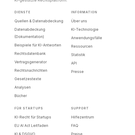
KI-gestützte Rechtsplattform.
DIENSTE
INFORMATION
Quellen & Datenabdeckung
Über uns
Datenabdeckung
KI-Technologie
(Dokumentation)
Anwendungsfälle
Beispiele für KI-Antworten
Ressourcen
Rechtsdatenbank
Statistik
Vertragsgenerator
API
Rechtsnachrichten
Presse
Gesetzestexte
Analysen
Bücher
FÜR STARTUPS
SUPPORT
KI-Recht für Startups
Hilfezentrum
EU AI Act Leitfaden
FAQ
KI & DSGVO
Preise