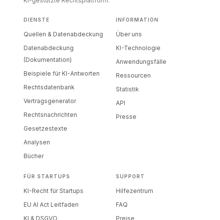
KI-gestützte Rechtsplattform.
DIENSTE
INFORMATION
Quellen & Datenabdeckung
Über uns
Datenabdeckung
KI-Technologie
(Dokumentation)
Anwendungsfälle
Beispiele für KI-Antworten
Ressourcen
Rechtsdatenbank
Statistik
Vertragsgenerator
API
Rechtsnachrichten
Presse
Gesetzestexte
Analysen
Bücher
FÜR STARTUPS
SUPPORT
KI-Recht für Startups
Hilfezentrum
EU AI Act Leitfaden
FAQ
KI & DSGVO
Preise