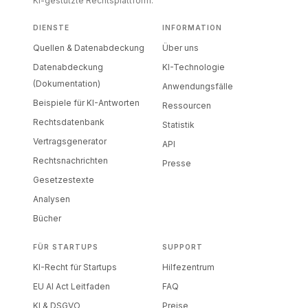
KI-gestützte Rechtsplattform.
DIENSTE
INFORMATION
Quellen & Datenabdeckung
Über uns
Datenabdeckung
KI-Technologie
(Dokumentation)
Anwendungsfälle
Beispiele für KI-Antworten
Ressourcen
Rechtsdatenbank
Statistik
Vertragsgenerator
API
Rechtsnachrichten
Presse
Gesetzestexte
Analysen
Bücher
FÜR STARTUPS
SUPPORT
KI-Recht für Startups
Hilfezentrum
EU AI Act Leitfaden
FAQ
KI & DSGVO
Preise