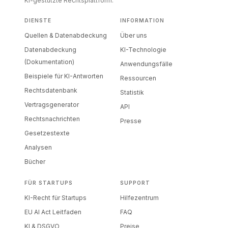
KI-gestützte Rechtsplattform.
DIENSTE
INFORMATION
Quellen & Datenabdeckung
Über uns
Datenabdeckung
KI-Technologie
(Dokumentation)
Anwendungsfälle
Beispiele für KI-Antworten
Ressourcen
Rechtsdatenbank
Statistik
Vertragsgenerator
API
Rechtsnachrichten
Presse
Gesetzestexte
Analysen
Bücher
FÜR STARTUPS
SUPPORT
KI-Recht für Startups
Hilfezentrum
EU AI Act Leitfaden
FAQ
KI & DSGVO
Preise