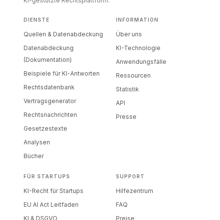
KI-gestützte Rechtsplattform.
DIENSTE
INFORMATION
Quellen & Datenabdeckung
Über uns
Datenabdeckung
KI-Technologie
(Dokumentation)
Anwendungsfälle
Beispiele für KI-Antworten
Ressourcen
Rechtsdatenbank
Statistik
Vertragsgenerator
API
Rechtsnachrichten
Presse
Gesetzestexte
Analysen
Bücher
FÜR STARTUPS
SUPPORT
KI-Recht für Startups
Hilfezentrum
EU AI Act Leitfaden
FAQ
KI & DSGVO
Preise