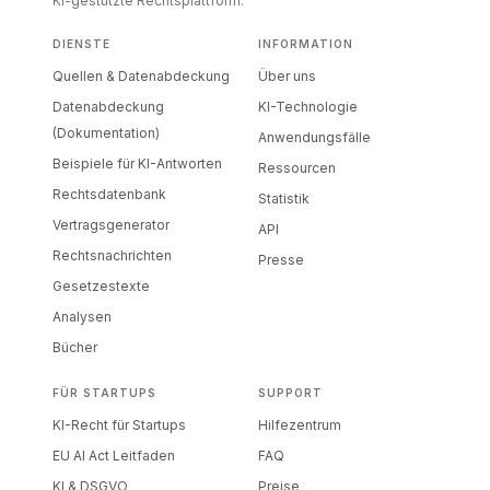
KI-gestützte Rechtsplattform.
DIENSTE
INFORMATION
Quellen & Datenabdeckung
Über uns
Datenabdeckung
KI-Technologie
(Dokumentation)
Anwendungsfälle
Beispiele für KI-Antworten
Ressourcen
Rechtsdatenbank
Statistik
Vertragsgenerator
API
Rechtsnachrichten
Presse
Gesetzestexte
Analysen
Bücher
FÜR STARTUPS
SUPPORT
KI-Recht für Startups
Hilfezentrum
EU AI Act Leitfaden
FAQ
KI & DSGVO
Preise