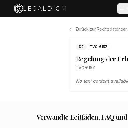
LEGALDIGM
R
Zurück zur Rechtsdatenban
DE
TVG-6157
Regelung der Erbr
TVG-6157
No text content availabl
Verwandte Leitfäden, FAQ und