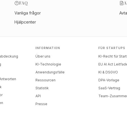
FAQ
A
Vanliga frågor
Avt
Hjälpcenter
INFORMATION
FÜR STARTUPS
nabdeckung
Über uns
KI-Recht für Star
g
KI-Technologie
EU AI Act Leitfad
)
Anwendungsfälle
KI & DSGVO
-Antworten
Ressourcen
DPA-Vorlage
k
Statistik
SaaS-Vertrag
or
API
Team-Zusammen
en
Presse