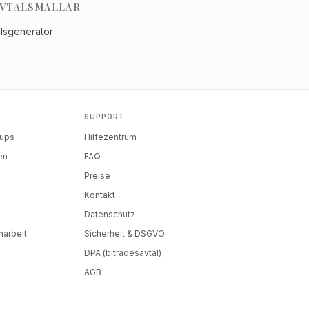
VTALSMALLAR
alsgenerator
SUPPORT
tups
Hilfezentrum
en
FAQ
Preise
Kontakt
Datenschutz
arbeit
Sicherheit & DSGVO
DPA (biträdesavtal)
AGB