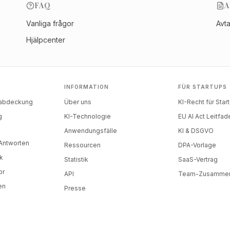
FAQ
A
Vanliga frågor
Avt
Hjälpcenter
INFORMATION
FÜR STARTUPS
nabdeckung
Über uns
KI-Recht für Star
g
KI-Technologie
EU AI Act Leitfad
)
Anwendungsfälle
KI & DSGVO
-Antworten
Ressourcen
DPA-Vorlage
k
Statistik
SaaS-Vertrag
or
API
Team-Zusammen
en
Presse