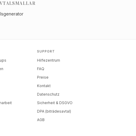
VTALSMALLAR
alsgenerator
SUPPORT
tups
Hilfezentrum
en
FAQ
Preise
Kontakt
Datenschutz
arbeit
Sicherheit & DSGVO
DPA (biträdesavtal)
AGB