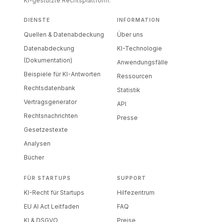
KI-gestützte Rechtsplattform.
DIENSTE
INFORMATION
Quellen & Datenabdeckung
Über uns
Datenabdeckung
KI-Technologie
(Dokumentation)
Anwendungsfälle
Beispiele für KI-Antworten
Ressourcen
Rechtsdatenbank
Statistik
Vertragsgenerator
API
Rechtsnachrichten
Presse
Gesetzestexte
Analysen
Bücher
FÜR STARTUPS
SUPPORT
KI-Recht für Startups
Hilfezentrum
EU AI Act Leitfaden
FAQ
KI & DSGVO
Preise