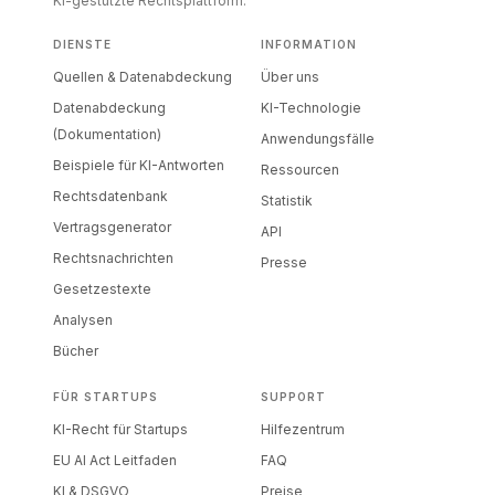
KI-gestützte Rechtsplattform.
DIENSTE
INFORMATION
Quellen & Datenabdeckung
Über uns
Datenabdeckung
KI-Technologie
(Dokumentation)
Anwendungsfälle
Beispiele für KI-Antworten
Ressourcen
Rechtsdatenbank
Statistik
Vertragsgenerator
API
Rechtsnachrichten
Presse
Gesetzestexte
Analysen
Bücher
FÜR STARTUPS
SUPPORT
KI-Recht für Startups
Hilfezentrum
EU AI Act Leitfaden
FAQ
KI & DSGVO
Preise