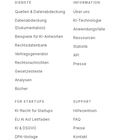
DIENSTE
INFORMATION
Quellen & Datenabdeckung
Über uns
Datenabdeckung
KI-Technologie
(Dokumentation)
Anwendungsfälle
Beispiele für KI-Antworten
Ressourcen
Rechtsdatenbank
Statistik
Vertragsgenerator
API
Rechtsnachrichten
Presse
Gesetzestexte
Analysen
Bücher
FÜR STARTUPS
SUPPORT
KI-Recht für Startups
Hilfezentrum
EU AI Act Leitfaden
FAQ
KI & DSGVO
Preise
DPA-Vorlage
Kontakt