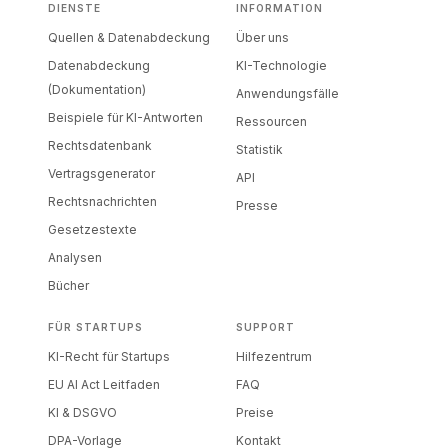
DIENSTE
INFORMATION
Quellen & Datenabdeckung
Über uns
Datenabdeckung
KI-Technologie
(Dokumentation)
Anwendungsfälle
Beispiele für KI-Antworten
Ressourcen
Rechtsdatenbank
Statistik
Vertragsgenerator
API
Rechtsnachrichten
Presse
Gesetzestexte
Analysen
Bücher
FÜR STARTUPS
SUPPORT
KI-Recht für Startups
Hilfezentrum
EU AI Act Leitfaden
FAQ
KI & DSGVO
Preise
DPA-Vorlage
Kontakt