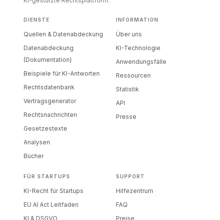
KI-gestützte Rechtsplattform.
DIENSTE
INFORMATION
Quellen & Datenabdeckung
Über uns
Datenabdeckung
KI-Technologie
(Dokumentation)
Anwendungsfälle
Beispiele für KI-Antworten
Ressourcen
Rechtsdatenbank
Statistik
Vertragsgenerator
API
Rechtsnachrichten
Presse
Gesetzestexte
Analysen
Bücher
FÜR STARTUPS
SUPPORT
KI-Recht für Startups
Hilfezentrum
EU AI Act Leitfaden
FAQ
KI & DSGVO
Preise