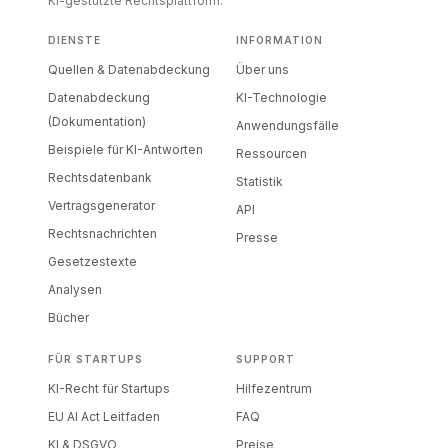
KI-gestützte Rechtsplattform.
DIENSTE
INFORMATION
Quellen & Datenabdeckung
Über uns
Datenabdeckung
KI-Technologie
(Dokumentation)
Anwendungsfälle
Beispiele für KI-Antworten
Ressourcen
Rechtsdatenbank
Statistik
Vertragsgenerator
API
Rechtsnachrichten
Presse
Gesetzestexte
Analysen
Bücher
FÜR STARTUPS
SUPPORT
KI-Recht für Startups
Hilfezentrum
EU AI Act Leitfaden
FAQ
KI & DSGVO
Preise