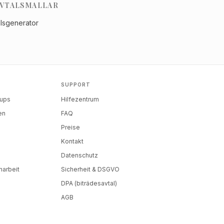
VTALSMALLAR
alsgenerator
SUPPORT
tups
Hilfezentrum
en
FAQ
Preise
Kontakt
Datenschutz
arbeit
Sicherheit & DSGVO
DPA (biträdesavtal)
AGB