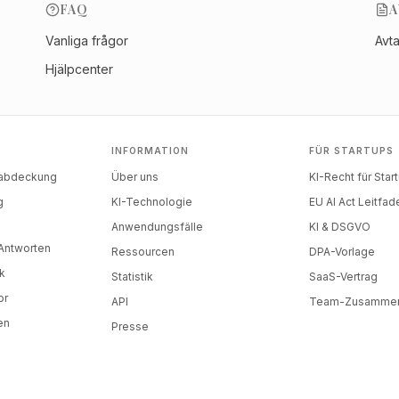
FAQ
A
Vanliga frågor
Avt
Hjälpcenter
INFORMATION
FÜR STARTUPS
nabdeckung
Über uns
KI-Recht für Star
g
KI-Technologie
EU AI Act Leitfad
)
Anwendungsfälle
KI & DSGVO
-Antworten
Ressourcen
DPA-Vorlage
k
Statistik
SaaS-Vertrag
or
API
Team-Zusammen
en
Presse