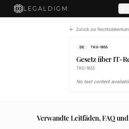
LEGALDIGM
R
Zurück zur Rechtsdatenban
DE
TKG-1855
Gesetz über IT-Re
TKG-1855
No text content availabl
Verwandte Leitfäden, FAQ und