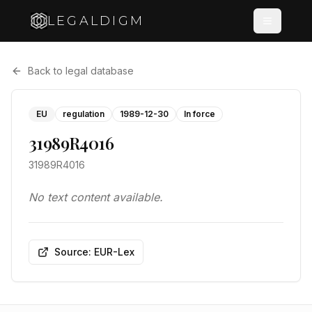
LEGALDIGM
Back to legal database
EU
regulation
1989-12-30
In force
31989R4016
31989R4016
No text content available.
Source: EUR-Lex