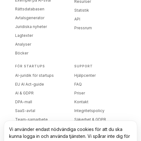
Exempel på AI-svar
Resurser
Rättsdatabasen
Statistik
Avtalsgenerator
API
Juridiska nyheter
Pressrum
Lagtexter
Analyser
Böcker
FÖR STARTUPS
SUPPORT
AI-juridik för startups
Hjälpcenter
EU AI Act-guide
FAQ
AI & GDPR
Priser
DPA-mall
Kontakt
SaaS-avtal
Integritetspolicy
Team-samarbete
Säkerhet & GDPR
DPA (biträdesavtal)
Vi använder endast nödvändiga cookies för att du ska
kunna logga in och använda tjänsten. Vi spårar inte dig för
Villkor