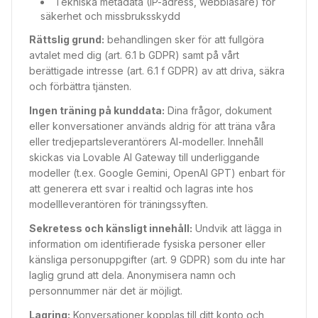
Tekniska metadata (IP-adress, webbläsare) för
säkerhet och missbruksskydd
Rättslig grund:
behandlingen sker för att fullgöra
avtalet med dig (art. 6.1 b GDPR) samt på vårt
berättigade intresse (art. 6.1 f GDPR) av att driva, säkra
och förbättra tjänsten.
Ingen träning på kunddata:
Dina frågor, dokument
eller konversationer används aldrig för att träna våra
eller tredjepartsleverantörers AI-modeller. Innehåll
skickas via Lovable AI Gateway till underliggande
modeller (t.ex. Google Gemini, OpenAI GPT) enbart för
att generera ett svar i realtid och lagras inte hos
modell­leverantören för träningssyften.
Sekretess och känsligt innehåll:
Undvik att lägga in
information om identifierade fysiska personer eller
känsliga personuppgifter (art. 9 GDPR) som du inte har
laglig grund att dela. Anonymisera namn och
personnummer när det är möjligt.
Lagring:
Konversationer kopplas till ditt konto och