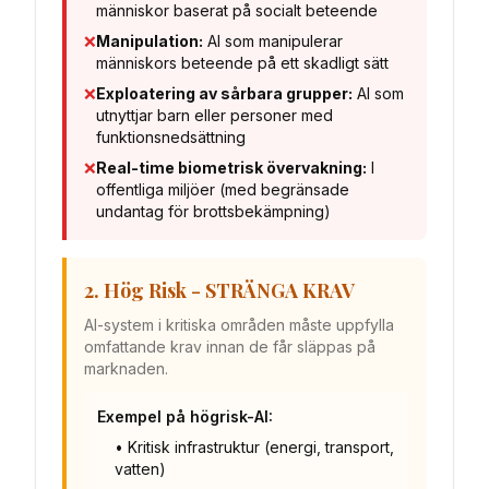
människor baserat på socialt beteende
❌
Manipulation:
AI som manipulerar
människors beteende på ett skadligt sätt
❌
Exploatering av sårbara grupper:
AI som
utnyttjar barn eller personer med
funktionsnedsättning
❌
Real-time biometrisk övervakning:
I
offentliga miljöer (med begränsade
undantag för brottsbekämpning)
2. Hög Risk - STRÄNGA KRAV
AI-system i kritiska områden måste uppfylla
omfattande krav innan de får släppas på
marknaden.
Exempel på högrisk-AI:
• Kritisk infrastruktur (energi, transport,
vatten)