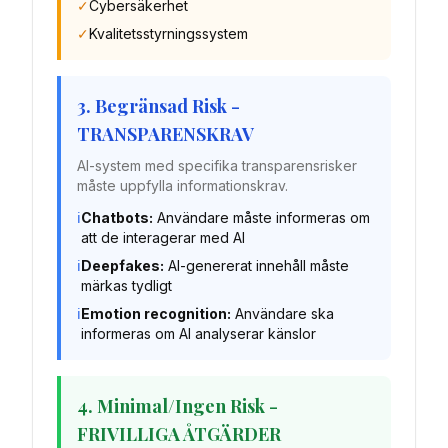
✓
Cybersäkerhet
✓
Kvalitetsstyrningssystem
3. Begränsad Risk -
TRANSPARENSKRAV
AI-system med specifika transparensrisker
måste uppfylla informationskrav.
ℹ️
Chatbots:
Användare måste informeras om
att de interagerar med AI
ℹ️
Deepfakes:
AI-genererat innehåll måste
märkas tydligt
ℹ️
Emotion recognition:
Användare ska
informeras om AI analyserar känslor
4. Minimal/Ingen Risk -
FRIVILLIGA ÅTGÄRDER