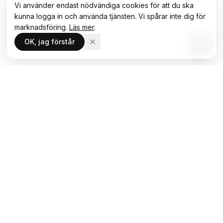
Vi använder endast nödvändiga cookies för att du ska
kunna logga in och använda tjänsten. Vi spårar inte dig för
marknadsföring.
Läs mer
.
OK, jag förstår
Relaterade guider, FAQ och
avtalsmallar
GUIDER
EU AI-förordningen
AI & GDPR
Juridiska krav på AI
Etiska riktlinjer
Ansvar vid AI-skador